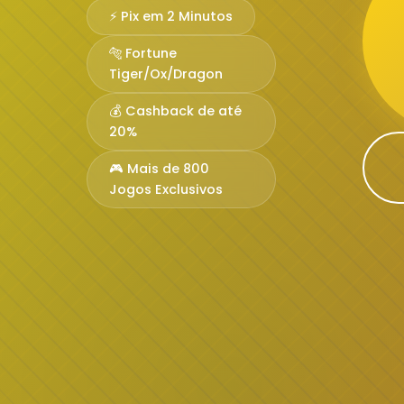
⚡ Pix em 2 Minutos
🐅 Fortune
Tiger/Ox/Dragon
💰 Cashback de até
20%
🎮 Mais de 800
Jogos Exclusivos