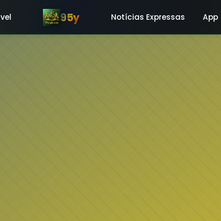
95y
vel
Notícias Expressas
App