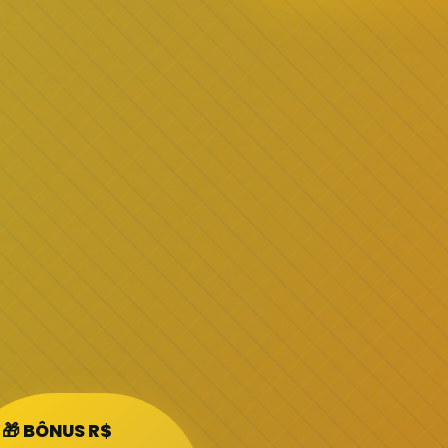
🎁 BÔNUS R$