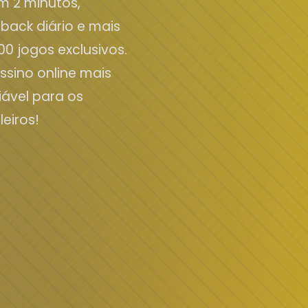
em 2 minutos,
back diário e mais
00 jogos exclusivos.
ssino online mais
iável para os
leiros!