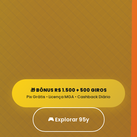
🎁 BÔNUS R$ 1.500 + 500 GIROS
Pix Grátis • Licença MGA • Cashback Diário
🎮 Explorar 95y