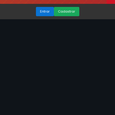
Entrar
Cadastrar
95y | Explorando o Jogo
RiseofHorus: Uma Aventura
Mística no Antigo Egito
Descubra RiseofHorus, um jogo