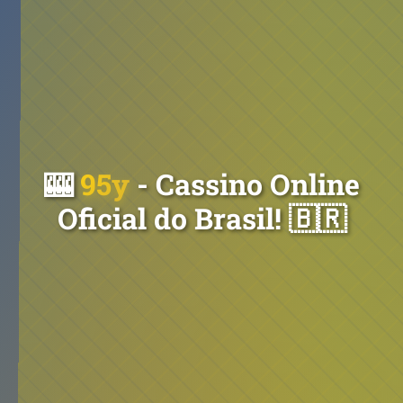
🎰
95y
- Cassino Online
Oficial do Brasil! 🇧🇷