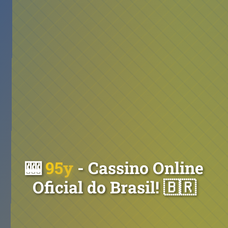
🎰
95y
- Cassino Online
Oficial do Brasil! 🇧🇷