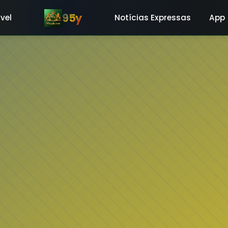
95y
vel
Notícias Expressas
App