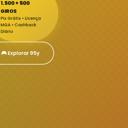
1.500 + 500
GIROS
Pix Grátis • Licença
MGA • Cashback
Diário
🎮 Explorar 95y