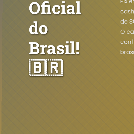
Oficial
Pix 
cash
do
de 8
O ca
Brasil!
conf
brasi
🇧🇷