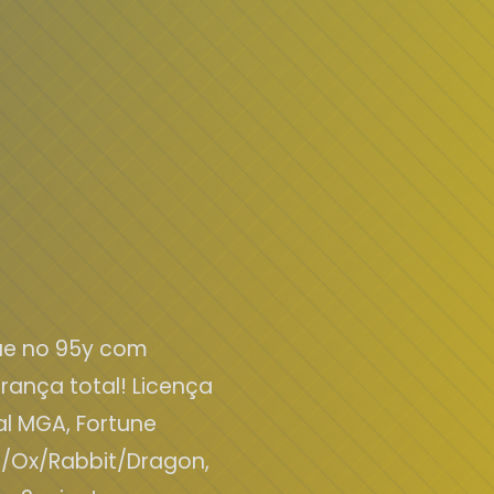
e no 95y com
rança total! Licença
ial MGA, Fortune
r/Ox/Rabbit/Dragon,