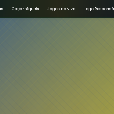
as
Caça-níqueis
Jogos ao vivo
Jogo Responsá