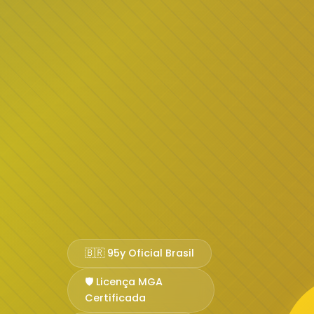
🇧🇷 95y Oficial Brasil
🛡️ Licença MGA
Certificada