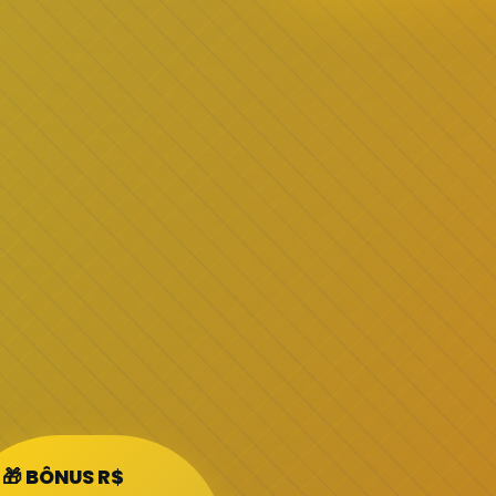
🎁 BÔNUS R$